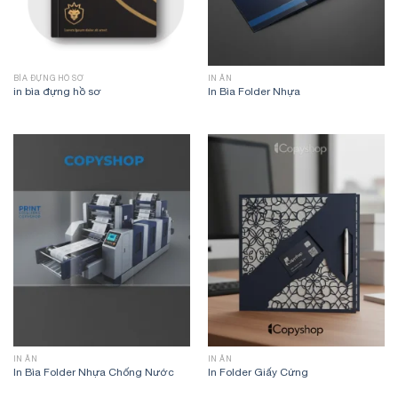
BÌA ĐỰNG HỒ SƠ
IN ẤN
in bìa đựng hồ sơ
In Bìa Folder Nhựa
IN ẤN
IN ẤN
In Bìa Folder Nhựa Chống Nước
In Folder Giấy Cứng