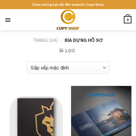
Skip
Chào mừng bạn đã đến website Copy Shop
to
content
0
/
BÌA ĐỰNG HỒ SƠ
TRANG CHỦ
LỌC