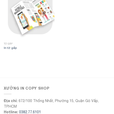
TỜ GẤP
In tờ gấp
555Win
XƯỞNG IN COPY SHOP
Địa chỉ:
672/100 Thống Nhất, Phường 15, Quận Gò Vấp,
TP.HCM
Hotline:
0382.77.6101