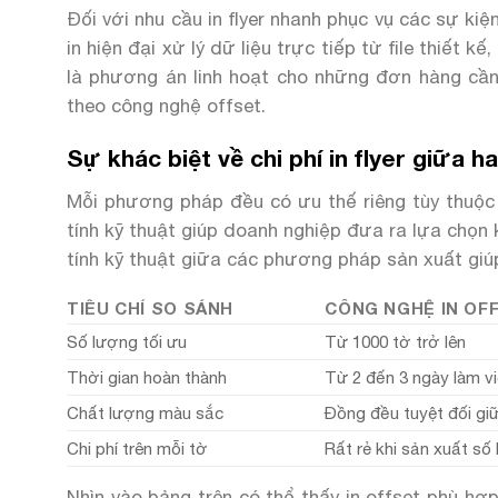
Đối với nhu cầu in flyer nhanh phục vụ các sự ki
in hiện đại xử lý dữ liệu trực tiếp từ file thiết
là phương án linh hoạt cho những đơn hàng cần
theo công nghệ offset.
Sự khác biệt về chi phí in flyer giữa h
Mỗi phương pháp đều có ưu thế riêng tùy thuộc 
tính kỹ thuật giúp doanh nghiệp đưa ra lựa chọn
tính kỹ thuật giữa các phương pháp sản xuất giú
TIÊU CHÍ SO SÁNH
CÔNG NGHỆ IN OF
Số lượng tối ưu
Từ 1000 tờ trở lên
Thời gian hoàn thành
Từ 2 đến 3 ngày làm v
Chất lượng màu sắc
Đồng đều tuyệt đối giữ
Chi phí trên mỗi tờ
Rất rẻ khi sản xuất số
Nhìn vào bảng trên có thể thấy in offset phù hợp