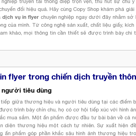
 nghiệp truyền tải thông điệp trọn vẹn, thu hút sự chú 
lệ chuyển đổi hiệu quả. Hãy cùng Copy Shop khám phá giả
a
dịch vụ in flyer
chuyên nghiệp ngay dưới đây nhằm sở
ng của mình. Từ công nghệ sản xuất, chất liệu giấy, kích
am khảo, mọi thông tin cần thiết sẽ được trình bày chi 
in flyer trong chiến dịch truyền thô
à người tiêu dùng
c tiếp giữa thương hiệu và người tiêu dùng tại các điểm 
ược trình bày chỉn chu, họ có cơ hội tiếp xúc với hình ả
hắc mua sắm. Một ấn phẩm được đầu tư bài bản về cả nộ
ận diện thương hiệu một cách tự nhiên. Sự xuất hiện đ
g ấn phẩm góp phần khắc sâu hình ảnh thương hiệu tro