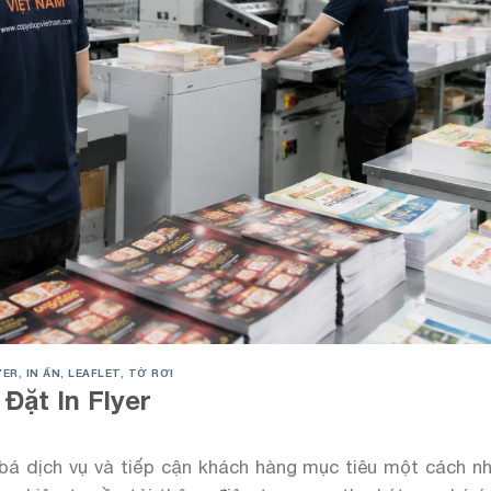
YER
,
IN ẤN
,
LEAFLET
,
TỜ RƠI
Đặt In Flyer
á dịch vụ và tiếp cận khách hàng mục tiêu một cách n