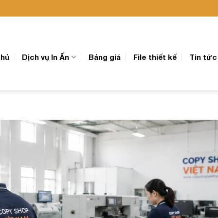
chủ
Dịch vụ In Ấn
Bảng giá
File thiết kế
Tin tức