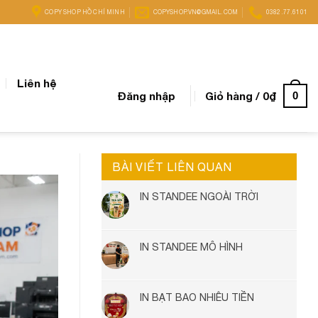
COPY SHOP HỒ CHÍ MINH
COPYSHOP.VN@GMAIL.COM
0382.77.6101
Liên hệ
Đăng nhập
Giỏ hàng /
0
₫
0
BÀI VIẾT LIÊN QUAN
IN STANDEE NGOÀI TRỜI
IN STANDEE MÔ HÌNH
IN BẠT BAO NHIÊU TIỀN