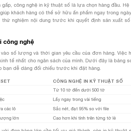
ện gấp, công nghệ in kỹ thuật số là lựa chọn hàng đầu. H
 kế, giúp khách hàng có thể sở hữu ấn phẩm ngay trong ngà
 thử nghiệm nội dung trước khi quyết định sản xuất số
ai công nghệ
vào số lượng và thời gian yêu cầu của đơn hàng. Việc h
 kinh tế nhất cho ngân sách của mình. Dưới đây là bảng 
p bạn dễ dàng đối chiếu trước khi đặt hàng.
FSET
CÔNG NGHỆ IN KỸ THUẬT SỐ
Từ 10 tờ đến dưới 500 tờ
iệc
Lấy ngay trong vài tiếng
a các lô
Sắc nét, đạt 95% so với file
 lượng lớn
Cao hơn khi tính trên từng tờ lẻ
 với đơn hàng lớn cần tối ưu giá thành, còn in kỹ thuật