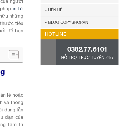
ý của người
i pháp
in tờ
LIÊN HỆ
 hữu những
BLOG COPYSHOP.VN
 thước tiêu
tiết để bạn
HOTLINE
0382.77.6101
HỖ TRỢ TRỰC TUYẾN 24/7
ng
bán lẻ hoặc
nh và thông
i dung lẫn
ều đặn của
ng tâm trí