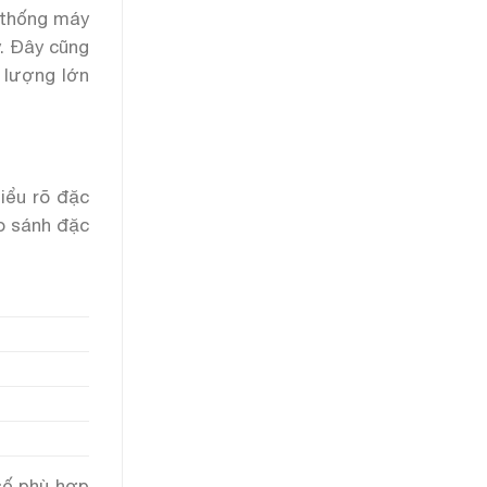
ệ thống máy
y. Đây cũng
 lượng lớn
iểu rõ đặc
so sánh đặc
 số phù hợp