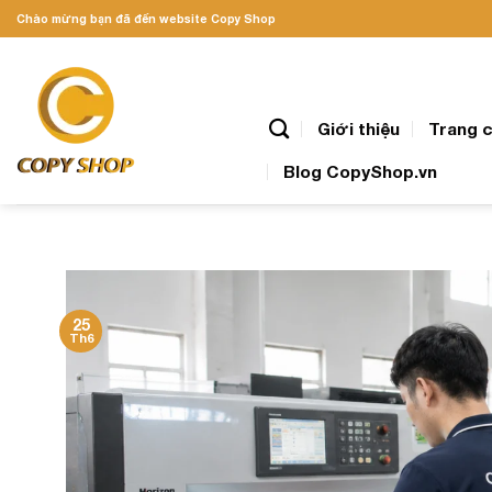
Skip
Chào mừng bạn đã đến website Copy Shop
to
content
Giới thiệu
Trang 
Blog CopyShop.vn
25
Th6