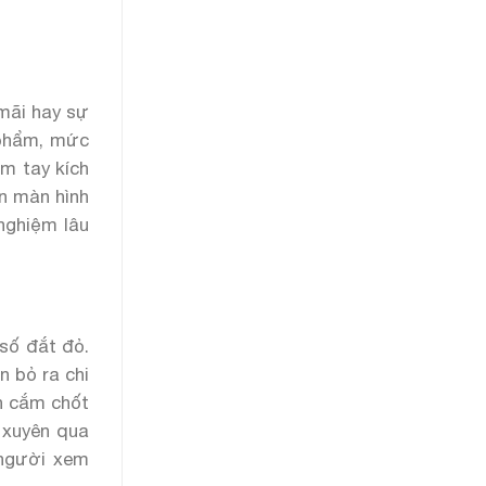
 mãi hay sự
 phẩm, mức
ầm tay kích
ên màn hình
 nghiệm lâu
 số đắt đỏ.
n bỏ ra chi
ch cắm chốt
 xuyên qua
 người xem