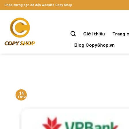
Skip
Chào mừng bạn đã đến website Copy Shop
to
content
Giới thiệu
Trang 
Blog CopyShop.vn
14
Th12