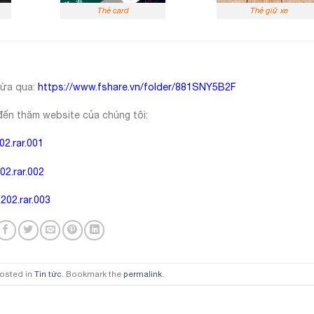
Thẻ card
Thẻ giữ xe
vừa qua:
https://www.fshare.vn/folder/881SNY5B2F
đến thăm website của chúng tôi:
2.rar.001
2.rar.002
02.rar.003
posted in
Tin tức
. Bookmark the
permalink
.