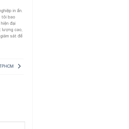
ghiệp in ấn.
 tôi bao
 hiện đại
t lượng cao,
 giám sát để
ại TPHCM