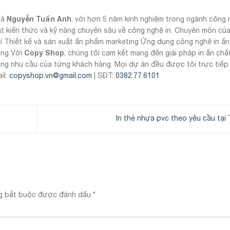
Nguyễn Tuấn Anh
là
, với hơn 5 năm kinh nghiệm trong ngành công n
t kiến thức và kỹ năng chuyên sâu về công nghệ in. Chuyên môn của
hí Thiết kế và sản xuất ấn phẩm marketing Ứng dụng công nghệ in ấn
Copy Shop
àng Với
, chúng tôi cam kết mang đến giải pháp in ấn chấ
úng nhu cầu của từng khách hàng. Mọi dự án đều được tôi trực tiếp
il:
copyshop.vn@gmail.com
| SĐT:
0382.77.6101
In thẻ nhựa pvc theo yêu cầu t
g bắt buộc được đánh dấu
*