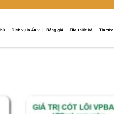
chủ
Dịch vụ In Ấn
Bảng giá
File thiết kế
Tin tức