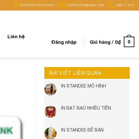
COPY SHOP HỒ CHÍ MINH
COPYSHOP.VN@GMAIL.COM
0382.77.6101
Liên hệ
Đăng nhập
Giỏ hàng /
0
₫
0
BÀI VIẾT LIÊN QUAN
IN STANDEE MÔ HÌNH
IN BẠT BAO NHIÊU TIỀN
IN STANDEE ĐỂ BÀN