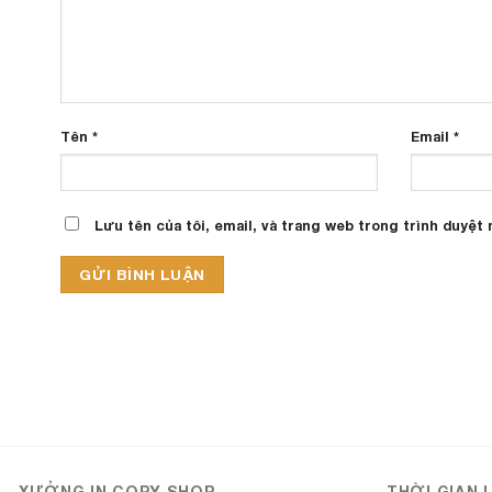
Tên
*
Email
*
Lưu tên của tôi, email, và trang web trong trình duyệt n
555Win
XƯỞNG IN COPY SHOP
THỜI GIAN 