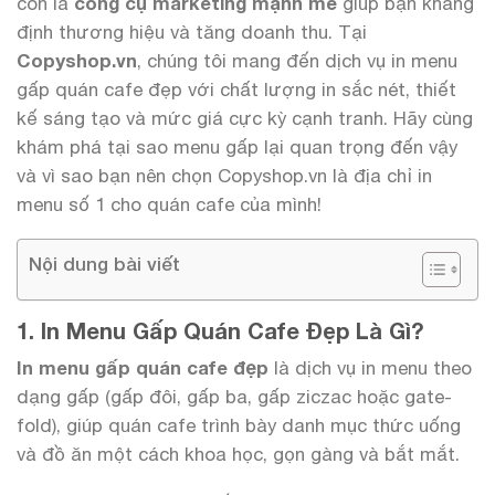
còn là
công cụ marketing mạnh mẽ
giúp bạn khẳng
định thương hiệu và tăng doanh thu. Tại
Copyshop.vn
, chúng tôi mang đến dịch vụ in menu
gấp quán cafe đẹp với chất lượng in sắc nét, thiết
kế sáng tạo và mức giá cực kỳ cạnh tranh. Hãy cùng
khám phá tại sao menu gấp lại quan trọng đến vậy
và vì sao bạn nên chọn Copyshop.vn là địa chỉ in
menu số 1 cho quán cafe của mình!
Nội dung bài viết
1. In Menu Gấp Quán Cafe Đẹp Là Gì?
In menu gấp quán cafe đẹp
là dịch vụ in menu theo
dạng gấp (gấp đôi, gấp ba, gấp ziczac hoặc gate-
fold), giúp quán cafe trình bày danh mục thức uống
và đồ ăn một cách khoa học, gọn gàng và bắt mắt.