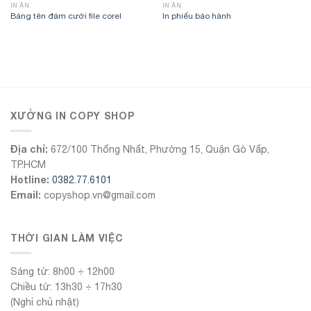
IN ẤN
IN ẤN
Bảng tên đám cưới file corel
In phiếu bảo hành
555Win
XƯỞNG IN COPY SHOP
Địa chỉ:
672/100 Thống Nhất, Phường 15, Quận Gò Vấp,
TP.HCM
Hotline:
0382.77.6101
Email:
copyshop.vn@gmail.com
THỜI GIAN LÀM VIỆC
Sáng từ: 8h00 ÷ 12h00
Chiều từ: 13h30 ÷ 17h30
(Nghỉ chủ nhật)