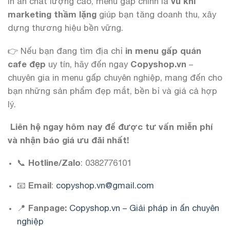
in ấn chất lượng cao, menu gấp chính là
vũ khí
marketing thầm lặng
giúp bạn tăng doanh thu, xây
dựng thương hiệu bền vững.
👉 Nếu bạn đang tìm địa chỉ
in menu gấp quán
cafe đẹp
uy tín, hãy đến ngay
Copyshop.vn
–
chuyên gia in menu gấp chuyên nghiệp, mang đến cho
bạn những sản phẩm đẹp mắt, bền bỉ và giá cả hợp
lý.
Liên hệ ngay hôm nay để được tư vấn miễn phí
và nhận báo giá ưu đãi nhất!
📞
Hotline/Zalo
: 0382776101
📧
Email
:
copyshop.vn@gmail.com
📍
Fanpage:
Copyshop.vn – Giải pháp in ấn chuyên
nghiệp