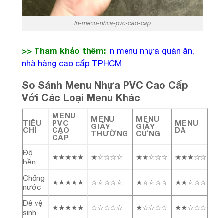
In-menu-nhua-pvc-cao-cap
>> Tham khảo thêm:
In menu nhựa quán ăn,
nhà hàng cao cấp TPHCM
So Sánh Menu Nhựa PVC Cao Cấp
Với Các Loại Menu Khác
MENU
MENU
MENU
TIÊU
PVC
MENU
GIẤY
GIẤY
CHÍ
CAO
DA
THƯỜNG
CỨNG
CẤP
Độ
★★★★★
★☆☆☆☆
★★☆☆☆
★★★☆☆
bền
Chống
★★★★★
☆☆☆☆☆
★☆☆☆☆
★★☆☆☆
nước
Dễ vệ
★★★★★
☆☆☆☆☆
★☆☆☆☆
★★☆☆☆
sinh