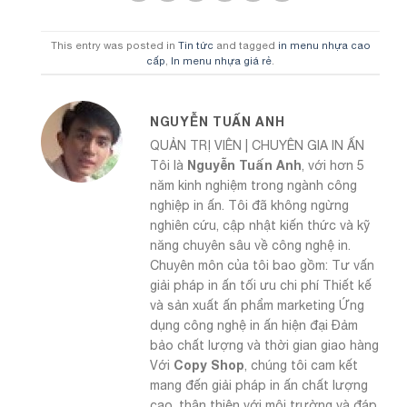
This entry was posted in
Tin tức
and tagged
in menu nhựa cao
cấp
,
In menu nhựa giá rẻ
.
NGUYỄN TUẤN ANH
QUẢN TRỊ VIÊN | CHUYÊN GIA IN ẤN
Nguyễn Tuấn Anh
Tôi là
, với hơn 5
năm kinh nghiệm trong ngành công
nghiệp in ấn. Tôi đã không ngừng
nghiên cứu, cập nhật kiến thức và kỹ
năng chuyên sâu về công nghệ in.
Chuyên môn của tôi bao gồm: Tư vấn
giải pháp in ấn tối ưu chi phí Thiết kế
và sản xuất ấn phẩm marketing Ứng
dụng công nghệ in ấn hiện đại Đảm
bảo chất lượng và thời gian giao hàng
Copy Shop
Với
, chúng tôi cam kết
mang đến giải pháp in ấn chất lượng
cao, thân thiện với môi trường và đáp