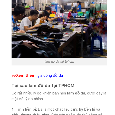
lam do da tai tphcm
>>Xem thêm:
gia công đồ da
Tại sao làm đồ da tại TPHCM
làm đồ da
Có rất nhiều lý do khiến bạn nên
, dưới đây là
một số lý do chính:
1. Tính bền bỉ:
cực kỳ bền bỉ
Da là một chất liệu
và
chịu được thời gian
. Các sản phẩm da thủ công có