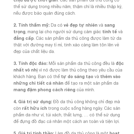
thể sử dụng trong nhiều năm, thậm chí là nhiều thập kỷ,
nếu được bảo quản đúng cách.
2. Tính thẩm mỹ:
vẻ đẹp tự nhiên
sang
Da có
và
trọng
tinh tế
, mang lại cho người sử dụng cảm giác
và
đẳng cấp
. Các sản phẩm da thủ công được làm từ da
thật với đường may tỉ mỉ, tinh xảo càng làm tôn lên vẻ
đẹp của chất liệu da.
3. Tính độc đáo:
độc
Mỗi sản phẩm da thủ công đều là
nhất vô nhị
vì nó được làm thủ công theo yêu cầu của
tự do sáng tạo
thêm vào
khách hàng. Bạn có thể
và
những chi tiết cá nhân
để tạo ra một sản phẩm da
mang đậm phong cách riêng
của mình.
4. Giá trị sử dụng:
Đồ da thủ công không chỉ đẹp mà
rất hữu ích
còn
trong cuộc sống hàng ngày. Các sản
phẩm da như ví, túi xách, thắt lưng, … có thể sử dụng
để đựng đồ đạc cá nhân một cách an toàn và tiện lợi.
5. Giá trị tinh thần:
hoạt
Làm đồ da thủ công là một