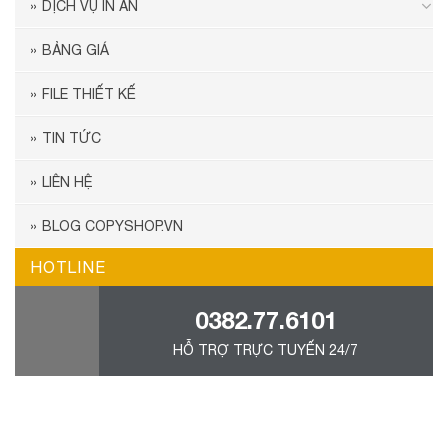
DỊCH VỤ IN ẤN
BẢNG GIÁ
FILE THIẾT KẾ
TIN TỨC
LIÊN HỆ
BLOG COPYSHOP.VN
HOTLINE
0382.77.6101
HỖ TRỢ TRỰC TUYẾN 24/7
555Win