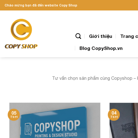
Skip
Chào mừng bạn đã đến website Copy Shop
to
content
Giới thiệu
Trang 
Blog CopyShop.vn
Tư vấn chọn sản phẩm cùng Copyshop – Hư
05
04
Th11
Th11