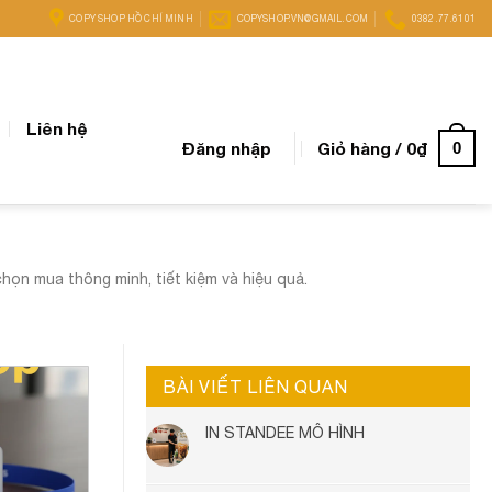
COPY SHOP HỒ CHÍ MINH
COPYSHOP.VN@GMAIL.COM
0382.77.6101
Liên hệ
Đăng nhập
Giỏ hàng /
0
₫
0
n mua thông minh, tiết kiệm và hiệu quả.
BÀI VIẾT LIÊN QUAN
IN STANDEE MÔ HÌNH