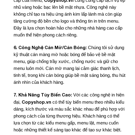
Copyshop.vn
cấp của menu,
cũng cung cấp dịch vụ ép
nhũ vàng hoặc bạc lên bề mặt nhựa. Công nghệ này
không chỉ tạo ra hiệu ứng ánh kim lấp lánh mà còn giúp
tăng cường độ bền cho logo và thông tin in trên menu.
Đây là lựa chọn hoàn hảo cho những nhà hàng cao cấp
muốn thể hiện phong cách riêng.
6. Công Nghệ Cán Mờ/Cán Bóng:
Chúng tôi sử dụng
kỹ thuật cán màng mờ hoặc bóng để bảo vệ bề mặt
menu, giúp chống trầy xước, chống nước và giữ cho
menu luôn mới. Cán mờ mang lại cảm giác thanh lịch,
tinh tế, trong khi cán bóng giúp bề mặt sáng bóng, thu hút
ánh nhìn của khách hàng.
7. Khả Năng Tùy Biến Cao:
Với các công nghệ in hiện
Copyshop.vn
đại,
có thể tùy biến menu theo nhiều kiểu
dáng, kích thước và màu sắc khác nhau để phù hợp với
phong cách của từng thương hiệu. Khách hàng có thể
lựa chọn từ các kiểu menu gấp, menu lật, menu cuốn
hoặc những thiết kế sáng tạo khác để tạo sự khác biệt.