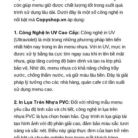
còn giúp menu giữ được chất lượng tốt trong suốt quá
trình sử dụng lâu dài. Dưới đây là một số công nghệ in
Copyshop.vn
nổi bật mà
áp dụng:
1. Công Nghệ In UV Cao Cấp:
Công nghệ in UV
(Ultraviolet) là một trong những phương pháp tiên tiến
nhất hiện nay trong in ấn menu nhựa. Với in UV, mực in
được xử lý bằng tia cực tím ngay sau khi in lên bề mặt
nhựa, giúp tăng cường độ bám dính và tạo ra lớp phủ
bảo vệ. Nhờ đó, menu nhựa có khả năng chống trầy
xước, chống thấm nước, và giữ màu lâu bền. Đây là giải
pháp lý tưởng cho các nhà hàng, quán cafe có tần suất
sử dụng menu cao.
2. In Lụa Trên Nhựa PVC:
Đối với những mẫu menu
yêu cầu độ tinh xảo và chi tiết, công nghệ in lụa trên
nhựa PVC là lựa chọn hoàn hảo. Quy trình in lụa giúp tái
tạo hình ảnh với độ phân giải cao, đảm bảo màu sắc tươi
sáng và sắc nét. Điều này giúp thực đơn của bạn trở nên
nổi bật và chuyên nghiệp hơn trong mắt khách hàng.