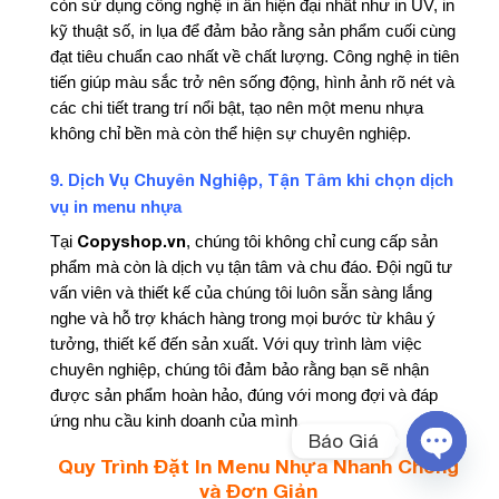
còn sử dụng công nghệ in ấn hiện đại nhất như in UV, in
kỹ thuật số, in lụa để đảm bảo rằng sản phẩm cuối cùng
đạt tiêu chuẩn cao nhất về chất lượng. Công nghệ in tiên
tiến giúp màu sắc trở nên sống động, hình ảnh rõ nét và
các chi tiết trang trí nổi bật, tạo nên một menu nhựa
không chỉ bền mà còn thể hiện sự chuyên nghiệp.
Dịch Vụ Chuyên Nghiệp, Tận Tâm khi chọn
dịch
9.
vụ in menu nhựa
Copyshop.vn
Tại
, chúng tôi không chỉ cung cấp sản
phẩm mà còn là dịch vụ tận tâm và chu đáo. Đội ngũ tư
vấn viên và thiết kế của chúng tôi luôn sẵn sàng lắng
nghe và hỗ trợ khách hàng trong mọi bước từ khâu ý
tưởng, thiết kế đến sản xuất. Với quy trình làm việc
chuyên nghiệp, chúng tôi đảm bảo rằng bạn sẽ nhận
được sản phẩm hoàn hảo, đúng với mong đợi và đáp
ứng nhu cầu kinh doanh của mình.
Báo Giá
Quy Trình Đặt In Menu Nhựa Nhanh Chóng
OPEN
và Đơn Giản