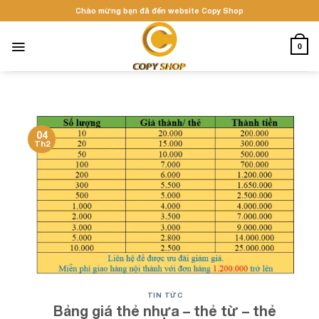
Skip
Chào mừng bạn đã đến website Copy Shop
to
content
0
04
Th2
TIN TỨC
Bảng giá thẻ nhựa – thẻ từ – thẻ