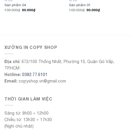
IN ẤN
IN ẤN
Sản phẩm 04
Sản phẩm 01
Giá
Giá
Giá
Giá
90.000
₫
90.000
₫
100.000
₫
100.000
₫
gốc
hiện
gốc
hiện
là:
tại
là:
tại
100.000₫.
là:
100.000₫.
là:
90.000₫.
90.000₫.
555Win
XƯỞNG IN COPY SHOP
Địa chỉ:
672/100 Thống Nhất, Phường 15, Quận Gò Vấp,
TP.HCM
Hotline:
0382.77.6101
Email:
copyshop.vn@gmail.com
THỜI GIAN LÀM VIỆC
Sáng từ: 8h00 ÷ 12h00
Chiều từ: 13h30 ÷ 17h30
(Nghỉ chủ nhật)