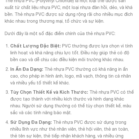
Thẻ nhựa PVC (Polyvinyl Chloride) là một loại thẻ được sản
xuất từ chất liệu nhựa PVC, một loại nhựa đàn hồi, dẻo, và khá
bền. Thẻ nhựa PVC được sử dụng rộng rãi cho nhiều mục đích
khác nhau trong thương mại, tổ chức và sự kiện.
Dưới đây là một số đặc điểm chính của thẻ nhựa PVC:
Chất Lượng Đặc Biệt:
PVC thường được lựa chọn vì tính
linh hoạt và khả năng chịu lực tốt. Điều này giúp thẻ có độ
bền cao và dễ chịu các điều kiện môi trường khác nhau.
In Ấn Đa Dạng:
Thẻ nhựa PVC thường có khả năng in ấn
cao, cho phép in hình ảnh, logo, mã vạch, thông tin cá nhân
và nhiều yếu tố thiết kế khác.
Tùy Chọn Thiết Kế và Kích Thước:
Thẻ nhựa PVC có thể
được tạo thành với nhiều kích thước và hình dạng khác
nhau. Người sử dụng thường có thể tùy chọn thiết kế, màu
sắc và các tính năng bảo mật.
Sử Dụng Đa Dạng:
Thẻ nhựa PVC được sử dụng trong
nhiều lĩnh vực như thẻ nhân viên, thẻ hội viên, thẻ an toàn,
thẻ tên sự kiện, thẻ tiếp nhận khách hàng, và nhiều ứng