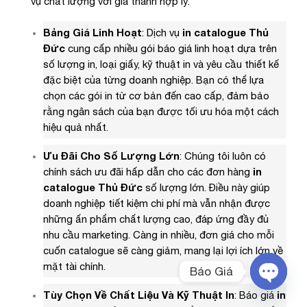
vụ chất lượng với giá thành hợp lý.
Bảng Giá Linh Hoạt
: Dịch vụ
in catalogue Thủ
Đức
cung cấp nhiều gói báo giá linh hoạt dựa trên
số lượng in, loại giấy, kỹ thuật in và yêu cầu thiết kế
đặc biệt của từng doanh nghiệp. Bạn có thể lựa
chọn các gói in từ cơ bản đến cao cấp, đảm bảo
rằng ngân sách của bạn được tối ưu hóa một cách
hiệu quả nhất.
Ưu Đãi Cho Số Lượng Lớn
: Chúng tôi luôn có
chính sách ưu đãi hấp dẫn cho các đơn hàng
in
catalogue Thủ Đức
số lượng lớn. Điều này giúp
doanh nghiệp tiết kiệm chi phí mà vẫn nhận được
những ấn phẩm chất lượng cao, đáp ứng đầy đủ
nhu cầu marketing. Càng in nhiều, đơn giá cho mỗi
cuốn catalogue sẽ càng giảm, mang lại lợi ích lớn về
mặt tài chính.
Báo Giá
Tùy Chọn Về Chất Liệu Và Kỹ Thuật In
: Báo giá
in
OPEN