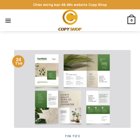
Skip
Chào mừng bạn đã đến website Copy Shop
to
content
0
24
Th9
TIN TỨC