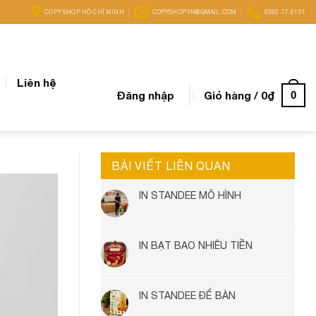
COPY SHOP HỒ CHÍ MINH
COPYSHOP.VN@GMAIL.COM
0382.77.6101
Liên hệ
Đăng nhập
Giỏ hàng /
0
₫
0
BÀI VIẾT LIÊN QUAN
IN STANDEE MÔ HÌNH
IN BẠT BAO NHIÊU TIỀN
IN STANDEE ĐỂ BÀN