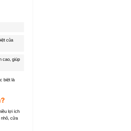
iệt của
n cao, giúp
 biệt là
n?
iều lợi ích
p nhỏ, cửa