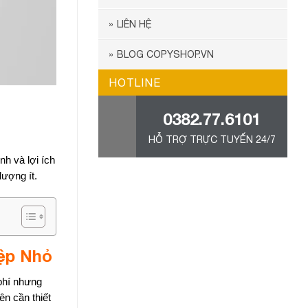
LIÊN HỆ
BLOG COPYSHOP.VN
HOTLINE
0382.77.6101
HỖ TRỢ TRỰC TUYẾN 24/7
nh và lợi ích
lượng ít.
iệp Nhỏ
 phí nhưng
n cần thiết