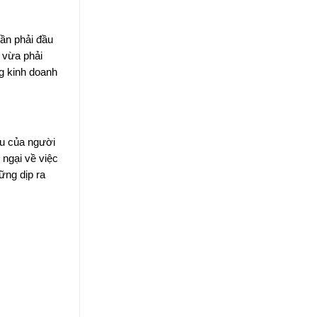
ần phải đầu
p vừa phải
ng kinh doanh
ầu của người
 ngại về việc
ững dịp ra