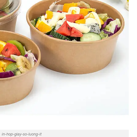
in-hop-giay-so-luong-it