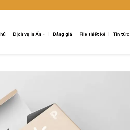
chủ
Dịch vụ In Ấn
Bảng giá
File thiết kế
Tin tức