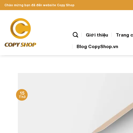
Skip
Chào mừng bạn đã đến website Copy Shop
to
content
Giới thiệu
Trang 
Blog CopyShop.vn
15
Th3