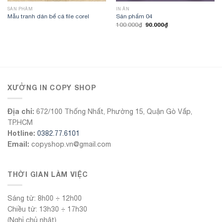
SẢN PHẨM
IN ẤN
Mẫu tranh dán bể cá file corel
Sản phẩm 04
Giá
Giá
90.000
₫
100.000
₫
gốc
hiện
là:
tại
100.000₫.
là:
90.000₫.
555Win
XƯỞNG IN COPY SHOP
Địa chỉ:
672/100 Thống Nhất, Phường 15, Quận Gò Vấp,
TP.HCM
Hotline:
0382.77.6101
Email:
copyshop.vn@gmail.com
THỜI GIAN LÀM VIỆC
Sáng từ: 8h00 ÷ 12h00
Chiều từ: 13h30 ÷ 17h30
(Nghỉ chủ nhật)