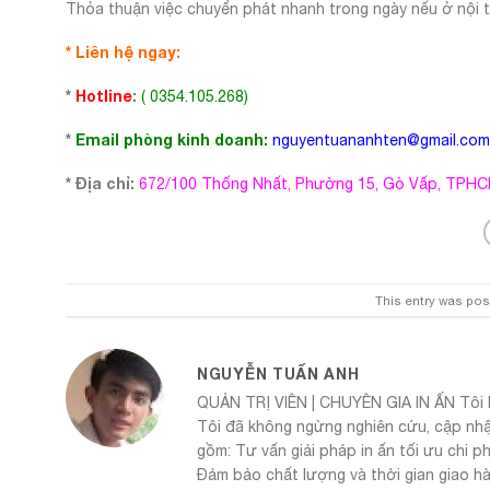
Thỏa thuận việc chuyển phát nhanh trong ngày nếu ở nội 
* Liên hệ ngay:
*
Hotline
:
( 0354.105.268)
*
Email phòng kinh doanh:
nguyentuananhten@gmail.com
* Địa chỉ:
672/100 Thống Nhất, Phường 15, Gò Vấp, TPH
This entry was pos
NGUYỄN TUẤN ANH
QUẢN TRỊ VIÊN | CHUYÊN GIA IN ẤN Tôi 
Tôi đã không ngừng nghiên cứu, cập nhậ
gồm: Tư vấn giải pháp in ấn tối ưu chi p
Đảm bảo chất lượng và thời gian giao h