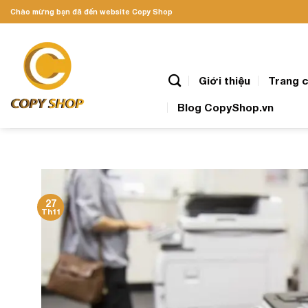
Skip
Chào mừng bạn đã đến website Copy Shop
to
content
Giới thiệu
Trang 
Blog CopyShop.vn
27
Th11