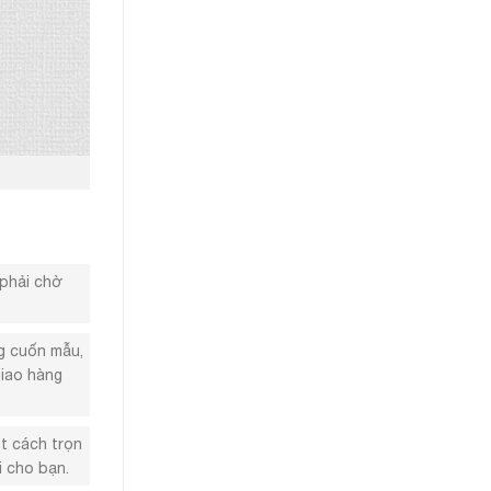
 phải chờ
g cuốn mẫu,
giao hàng
ột cách trọn
i cho bạn.