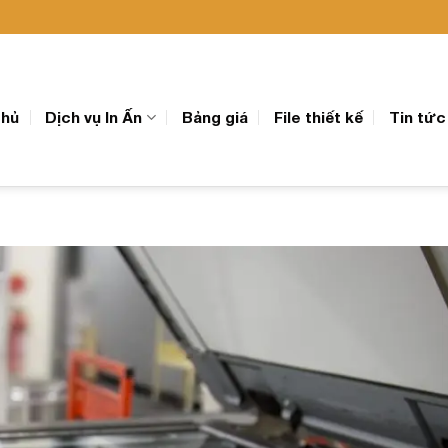
chủ
Dịch vụ In Ấn
Bảng giá
File thiết kế
Tin tức