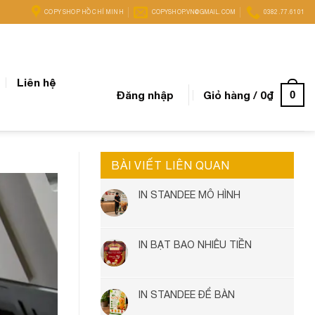
COPY SHOP HỒ CHÍ MINH
COPYSHOP.VN@GMAIL.COM
0382.77.6101
Liên hệ
Đăng nhập
Giỏ hàng /
0
₫
0
BÀI VIẾT LIÊN QUAN
IN STANDEE MÔ HÌNH
IN BẠT BAO NHIÊU TIỀN
IN STANDEE ĐỂ BÀN