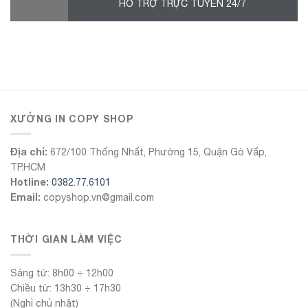
HỖ TRỢ TRỰC TUYẾN 24/7
555Win
XƯỞNG IN COPY SHOP
Địa chỉ:
672/100 Thống Nhất, Phường 15, Quận Gò Vấp,
TP.HCM
Hotline:
0382.77.6101
Email:
copyshop.vn@gmail.com
THỜI GIAN LÀM VIỆC
Sáng từ: 8h00 ÷ 12h00
Chiều từ: 13h30 ÷ 17h30
(Nghỉ chủ nhật)