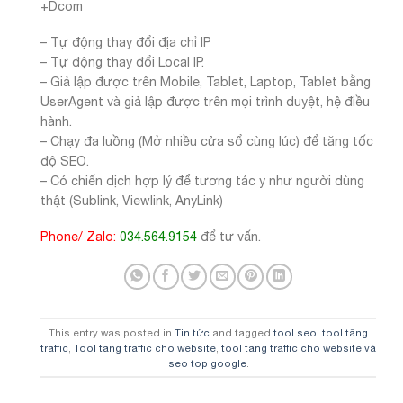
+Dcom
– Tự động thay đổi địa chỉ IP
– Tự động thay đổi Local IP.
– Giả lập được trên Mobile, Tablet, Laptop, Tablet bằng
UserAgent và giả lập được trên mọi trình duyệt, hệ điều
hành.
– Chạy đa luồng (Mở nhiều cửa sổ cùng lúc) để tăng tốc
độ SEO.
– Có chiến dịch hợp lý để tương tác y như người dùng
thật (Sublink, Viewlink, AnyLink)
Phone/ Zalo:
034.564.9154
để tư vấn.
This entry was posted in
Tin tức
and tagged
tool seo
,
tool tăng
traffic
,
Tool tăng traffic cho website
,
tool tăng traffic cho website và
seo top google
.