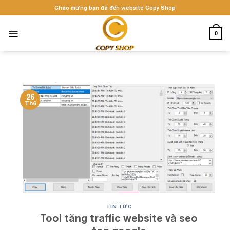
Skip
Chào mừng bạn đã đến website Copy Shop
to
content
0
26
Th6
TIN TỨC
Tool tăng traffic website và seo