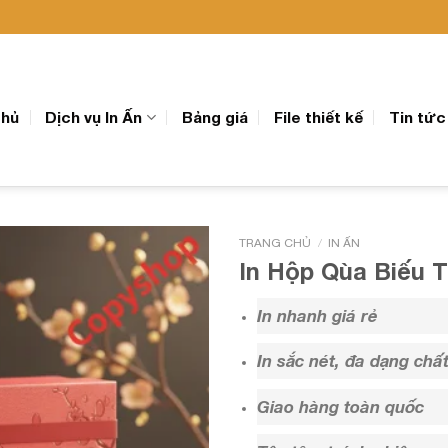
chủ
Dịch vụ In Ấn
Bảng giá
File thiết kế
Tin tức
/
TRANG CHỦ
IN ẤN
In Hộp Qùa Biếu T
In nhanh giá rẻ
In sắc nét, đa dạng chất
Giao hàng toàn quốc