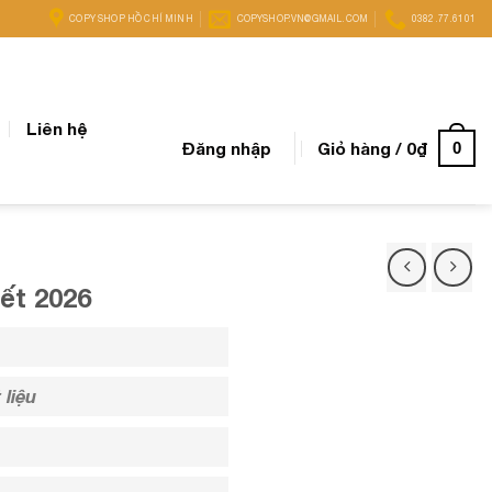
COPY SHOP HỒ CHÍ MINH
COPYSHOP.VN@GMAIL.COM
0382.77.6101
Liên hệ
Đăng nhập
Giỏ hàng /
0
₫
0
ết 2026
 liệu